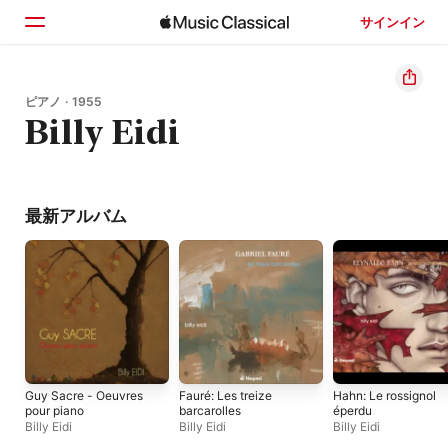
サインイン
ホーム
ピアノ · 1955
Billy Eidi
見つける
検索
最新アルバム
Guy Sacre - Oeuvres
Fauré: Les treize
Hahn: Le rossignol
pour piano
barcarolles
éperdu
Billy Eidi
Billy Eidi
Billy Eidi