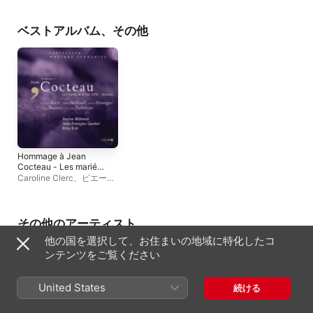
ベストアルバム、その他
Hommage à Jean
Cocteau - Les mariés
de la Tour Eiffel -
Caroline Clerc
、
ピエー
Mélodies
ル・ベルティーン
、
ダリウ
ス・ミヨー
、
Jacques
Duby
、
フランス国立管弦
楽団
、
Multi-interprètes
、
その他のアーティスト
Billy Eidi
、
Jean-François
他の国を選択して、お住まいの地域に特化したコ
Gardeil
ンテンツをご覧ください
United States
続ける