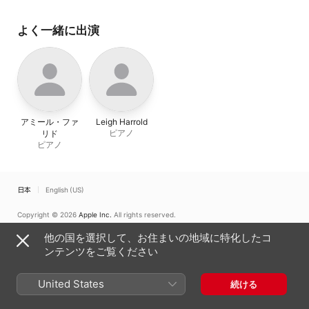
よく一緒に出演
アミール・ファ
Leigh Harrold
ピアノ
リド
ピアノ
日本
English (US)
Copyright © 2026
Apple Inc.
All rights reserved.
インターネットサービス利用規約
Apple Musicとプライバシー
他の国を選択して、お住まいの地域に特化したコ
Cookieに関する警告
サポート
フィードバック
ンテンツをご覧ください
United States
続ける