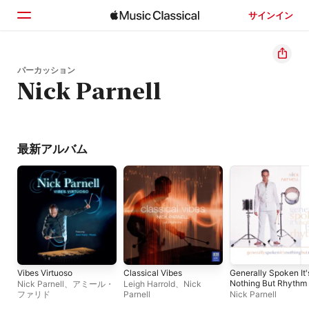
サインイン
ホーム
パーカッション
Nick Parnell
見つける
検索
最新アルバム
Vibes Virtuoso
Classical Vibes
Generally Spoken It'
Nothing But Rhythm
Nick Parnell
、
アミール・
Leigh Harrold
、
Nick
ファリド
Parnell
Nick Parnell