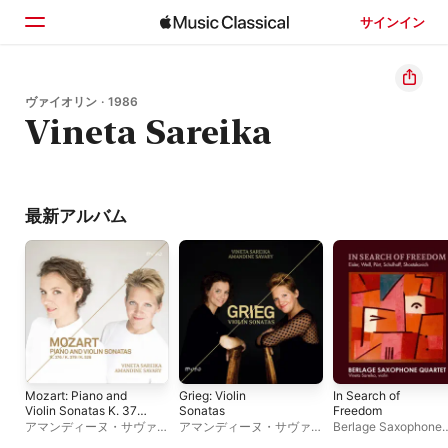
サインイン
ホーム
ヴァイオリン · 1986
Vineta Sareika
見つける
検索
最新アルバム
Mozart: Piano and
Grieg: Violin
In Search of
Violin Sonatas K. 376,
Sonatas
Freedom
K. 379, K. 526
アマンディーヌ・サヴァリ
アマンディーヌ・サヴァリ
Berlage Saxophone
ィ
、
Vineta Sareika
ィ
、
Vineta Sareika
Quartet