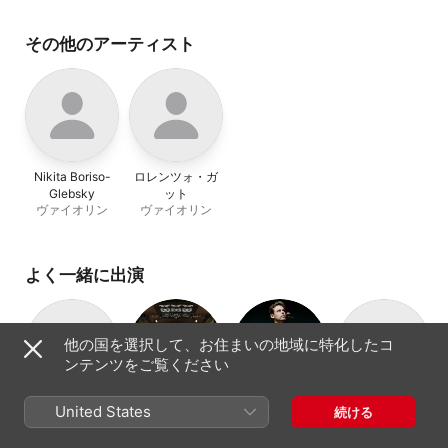
その他のアーティスト
Nikita Boriso-
ロレンツォ・ガ
Glebsky
ット
ヴァイオリン
ヴァイオリン
よく一緒に出演
他の国を選択して、お住まいの地域に特化したコ
ンテンツをご覧ください
アマンディー
リエージュ王立
クリスチャン=ピ
Berlage
United States
続ける
ヌ・サヴァリィ
フィルハーモニ
エール・ラ・マ
Saxophone
ピアノ
オーケストラ
チェロ
サックス四重奏
ー管弦楽団
ルカ
Quartet