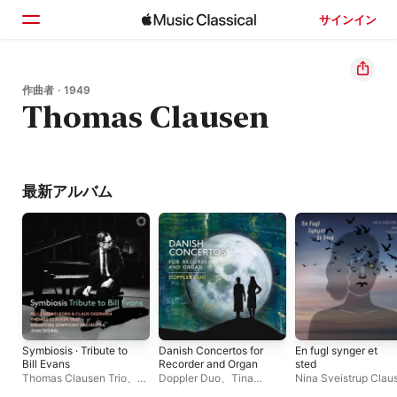
サインイン
ホーム
作曲者 · 1949
Thomas Clausen
見つける
検索
最新アルバム
Symbiosis · Tribute to
Danish Concertos for
En fugl synger et
Bill Evans
Recorder and Organ
sted
Thomas Clausen Trio
、
シ
Doppler Duo
、
Tina
Nina Sveistrup Clau
ンガポール交響楽団
、
Christiansen
、
Monica
Thomas Clausen