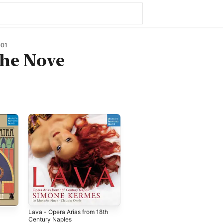
01
che Nove
Lava - Opera Arias from 18th
Century Naples