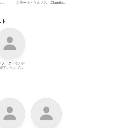
o
ジモーネ・ケルメス
、
Claudio
Osele
、
Le Musiche Nove
スト
メラータ・ケルン
楽アンサンブル