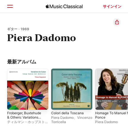
サインイン
ホーム
ギター · 1969
Piera Dadomo
見つける
検索
最新アルバム
Froberger, Buxtehude
Colori della Toscana
Homage To Manuel 
& Others: Variations
Ponce
Piera Dadomo
、
Vincenzo
for Guitar
ティルマン・ホップストッ
Torricella
Piera Dadomo
ク