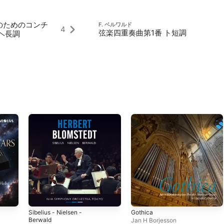
のためのコンチ
F. ベルワルド
4
弦楽四重奏曲第1番 ト短調
ヘ長調
Sibelius - Nielsen -
Gothica
Berwald
Jan H Borjesson