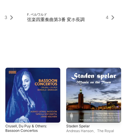
F. ベルワルド
F
3
4
弦楽四重奏曲第3番 変ホ長調
T
Crusell, Du Puy & Others:
Staden Spelar
Bee
Bassoon Concertos
Sep
Andreas Hanson
、
The Royal