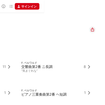
サインイン
F. ベルワルド
F
11
交響曲第2番 ニ長調
8
3 
“気まぐれな”
F. ベルワルド
F
1
1
ピアノ三重奏曲第2番 ヘ短調
De