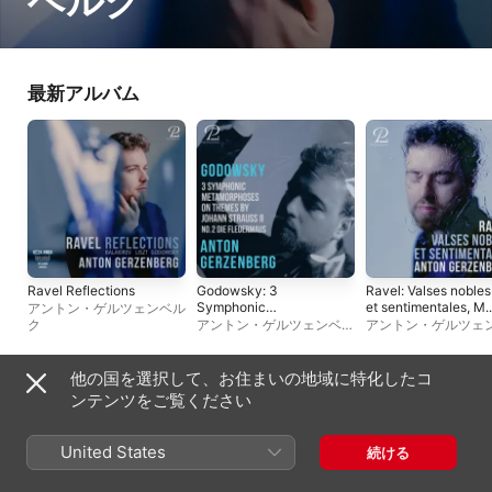
ベルク
最新アルバム
Ravel Reflections
Godowsky: 3
Ravel: Valses nobles
Symphonic
et sentimentales, M.
アントン・ゲルツェンベル
Metamorphoses on
61
ク
アントン・ゲルツェンベル
アントン・ゲルツェ
Themes by Johann
ク
ク
Strauss II: No. 2, Die
Fledermaus - EP
他の国を選択して、お住まいの地域に特化したコ
シングル＆EP
ンテンツをご覧ください
United States
続ける