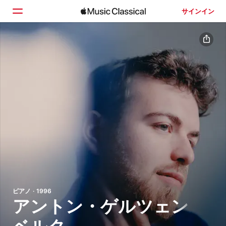
サインイン
ホーム
見つける
検索
ピアノ · 1996
アントン・ゲルツェン