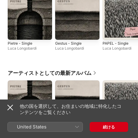
Pietre - Single
Gestus - Single
PAPEL - Single
Luca Longobardi
Luca Longobardi
Luca Longobardi
アーティストとしての最新アルバム
他の国を選択して、お住まいの地域に特化したコ
ンテンツをご覧ください
United States
続ける
Pietre - Single
Gestus - Single
PAPEL - Single
Luca Longobardi
Luca Longobardi
Luca Longobardi