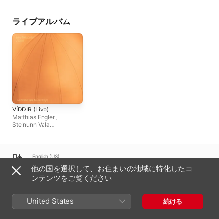
ライブアルバム
VÍDDIR (Live)
Matthias Engler
、
Steinunn Vala
Pálsdóttir
、
Kristín Ýr
Jónsdottir
、
Björg
Brjánsdóttir
、
Kjartan
Guðnason
、
Dagný
日本
English (US)
Marinósdóttir
、
Sólveig
他の国を選択して、お住まいの地域に特化したコ
Magnúsdóttir
、
Bára
Copyright © 2026
Apple Inc.
All rights reserved.
Gísladóttir
、
フランク・ア
ンテンツをご覧ください
ールニンク
、
Thurídur
インターネットサービス利用規約
Apple Musicとプライバシー
Jónsdóttir
、
Berglind
Cookieに関する警告
サポート
フィードバック
Maria Tomasdottir
、
スク
United States
続ける
ーリー・スヴェリッソン
、
Pamela De Sensi
、