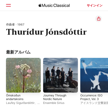
サインイン
ホーム
作曲者 · 1967
Thurídur Jónsdóttir
見つける
検索
最新アルバム
Ómskoðun
Journey Through
Occurrence: ISO
andartaksins
Nordic Nature
Project, Vol. 3
Laufey Sigurðardóttir
、
Ensemble Sirius
アイスランド交響楽
Elisabet Waage
ニエル・ビャルナソ