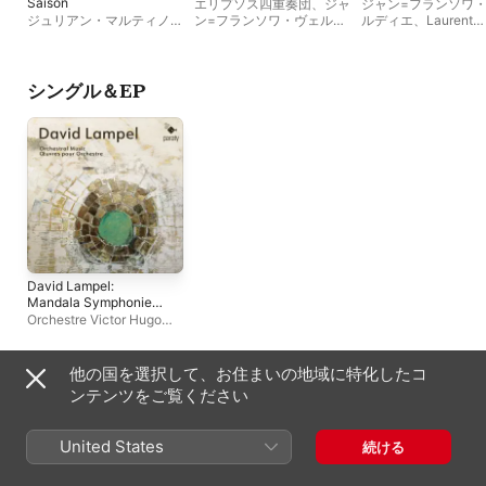
Saison
エリプソス四重奏団
、
ジャ
ジャン=フランソワ
ジュリアン・マルティノ
ン=フランソワ・ヴェルデ
ルディエ
、
Laurent
ー
、
ジャン=フランソワ・
ィエ
、
Jim Francis
、
ヴィ
Comte
、
ヴィクトル
ヴェルディエ
、
ヴィクト
クトル・ユーゴー管弦楽団
ーゴー管弦楽団
、
ア
ル・ユーゴー管弦楽団
ール・アンセル
、
リ
ラ・ベルリンスカヤ
シングル＆EP
David Lampel:
Mandala Symphonie
pour orchestre : IV.
Orchestre Victor Hugo
Virya - Single
Bourgogne Franche-
Comté
、
ジャン=フランソ
ワ・ヴェルディエ
他の国を選択して、お住まいの地域に特化したコ
よく一緒に出演
ンテンツをご覧ください
United States
続ける