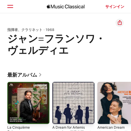
サインイン
ホーム
指揮者、クラリネット · 1968
ジャン=フランソワ・
見つける
ヴェルディエ
検索
最新アルバム
La Cinquième
A Dream for Artemis
American Dream