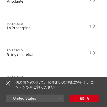
Ariodante
POLLAROLO
1
La Proserpine
POLLAROLO
1
GI'inganni felici
POLLAROLO
2
Capriccio D Major
他の国を選択して、お住まいの地域に特化したコ
ンテンツをご覧ください
United States
続ける