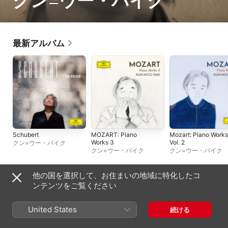
クン=ウー・パイク
最新アルバム
Schubert
MOZART: Piano
Mozart: Piano Works
Works 3
Vol. 2
クン=ウー・パイク
クン=ウー・パイク
クン=ウー・パイク
他の国を選択して、お住まいの地域に特化したコ
プレイリスト
ンテンツをご覧ください
United States
続ける