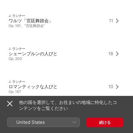
J. ランナー
ワルツ「宮廷舞踏会」
11
Op. 161、“宮廷舞踏会”
J. ランナー
シェーンブルンの人びと
18
Op. 200
J. ランナー
ロマンティックな人びと
10
Op. 167
他の国を選択して、お住まいの地域に特化したコ
ンテンツをご覧ください
United States
続ける
最新アルバム