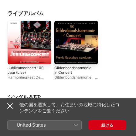
Rouschop
リップ・スパーク
、
ヤン・
Koninklijke Oude
ハーデルマン
Harmonie van Eijsde
RK Gildenbondshar
ライブアルバム
Boxtel
、
Koninklijke
Harmonie van Thorn
Klaaswaals Symfoni
Blaasorkest
、
Konink
Harmonie Orpheus
Harmonie De
Volksgalm
、
Banda d
Associazione Music
Lao Silesu
、
RUM
Blasersymfonikar
、
Agrupación Musical
Manuel
Jubileumconcert 100
Gildenbondsharmonie
Jaar (Live)
In Concert
Harmonieorkest De
Gildenbondsharmonie
、
Volksgalm
、
Frenk
Frenk Rouschop
Rouschop
シングル＆EP
他の国を選択して、お住まいの地域に特化したコ
ンテンツをご覧ください
United States
続ける