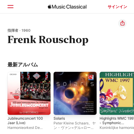
サインイン
ホーム
指揮者 · 1960
Frenk Rouschop
見つける
検索
最新アルバム
Jubileumconcert 100
Solaris
Highlights WMC 199
Jaar (Live)
- Symphonic
Peter Kleine Schaars
、
ヤ
Windorchestra
Harmonieorkest De
ン・ヴァン=デル=ロース
Koninklijke harmoni
Volksgalm
、
Frenk
ト
、
トーマス・ドス
、
フィ
Sainte Cecile Eijsde