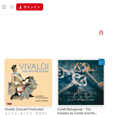
サインイン
Vivaldi: Concerti Particolari
Corelli Bolognese - Trio
Sca
Sonatas by Corelli and His
エンリコ・オノフリ
、
アカデミ
Cap