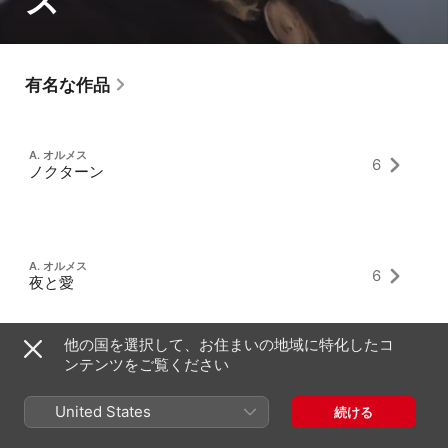
ス
有名な作品
A. オルメス
6
ノクターン
A. オルメス
6
夜と愛
他の国を選択して、お住まいの地域に特化したコ
ンテンツをご覧ください
A. オルメス
ノエル
11
“三人の天使は夜来る”
United States
続ける