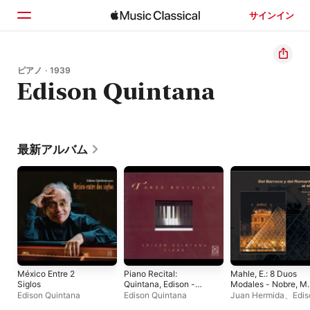
サインイン
ホーム
ピアノ · 1939
Edison Quintana
見つける
検索
最新アルバム
México Entre 2
Piano Recital:
Mahle, E.: 8 Duos
Siglos
Quintana, Edison -
Modales - Nobre, M.
Piazzolla, A. - Mores,
Partita Latina - Foss
Edison Quintana
Edison Quintana
Juan Hermida
、
Edis
M. - Gardel, C. -
L.: Capriccio -
Quintana
、
Carlos