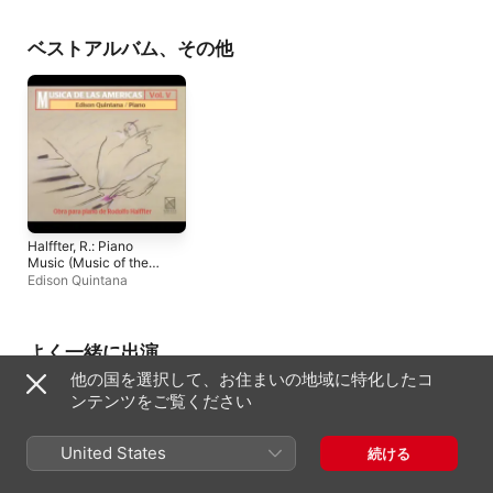
Ramirez, A. -
Mignone, F.: Modinh
Prieto
、
Juan Luis Pr
Nazareth, E. -
- Toussaint, E.: Pour
Reina
Rodriguez, G.M. -
Les Enfants
ベストアルバム、その他
Delfino, E. - Cobian,
J.C.
Halffter, R.: Piano
Music (Music of the
Americas, Vol. 5)
Edison Quintana
よく一緒に出演
他の国を選択して、お住まいの地域に特化したコ
ンテンツをご覧ください
United States
続ける