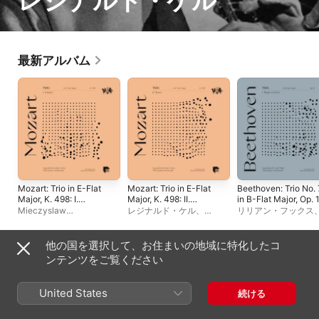
レジナルド・ケル
最新アルバム
Mozart: Trio in E-Flat
Mozart: Trio in E-Flat
Beethoven: Trio No. 
Major, K. 498: I.
Major, K. 498: II.
in B-Flat Major, Op. 1
Andante - Single
Minuet - Single
I. Allegro con brio -
Mieczyslaw
レジナルド・ケル
、
リリアン・フックス
Single
Horszowski
、
リリアン・
Mieczyslaw
Mieczyslaw
フックス
、
レジナルド・ケ
Horszowski
、
リリアン・
Horszowski
、
レジナ
ル
フックス
ド・ケル
他の国を選択して、お住まいの地域に特化したコ
シングル＆EP
ンテンツをご覧ください
United States
続ける