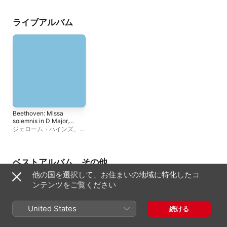
232)
Toronto
、
フランシス
ーランク
、
Chœur
Mendelssohn de Tor
ライブアルバム
Beethoven: Missa
solemnis in D Major,
Op. 123 (Live)
ジェローム・ハインズ
、
ロ
イス・マーシャル
、
ナン・
メリマン
、
Eugene
Conley
ベストアルバム、その他
他の国を選択して、お住まいの地域に特化したコ
ンテンツをご覧ください
United States
続ける