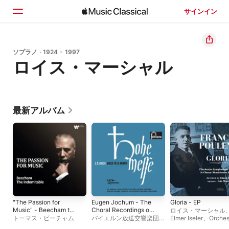
サインイン
ホーム
ソプラノ · 1924 - 1997
ロイス・マーシャル
見つける
検索
最新アルバム
"The Passion for
Eugen Jochum - The
Gloria - EP
Music" - Beecham the
Choral Recordings on
ロイス・マーシャル
Indomitable
Philips (Vol. 1: Bach:
トーマス・ビーチャム
バイエルン放送交響楽団
、
Elmer Iseler
、
Orches
Mass in B Minor, BWV
オイゲン・ヨッフム
Symphonique de