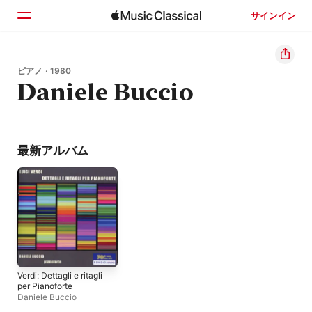
サインイン
ホーム
ピアノ · 1980
Daniele Buccio
見つける
検索
最新アルバム
Verdi: Dettagli e ritagli
per Pianoforte
Daniele Buccio