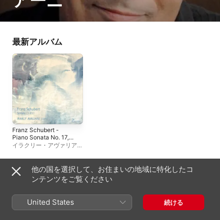
アーニ
最新アルバム
Franz Schubert -
Piano Sonata No. 17,
D. 850
イラクリー・アヴァリアー
ニ
他の国を選択して、お住まいの地域に特化したコ
その他のアーティスト
ンテンツをご覧ください
United States
続ける