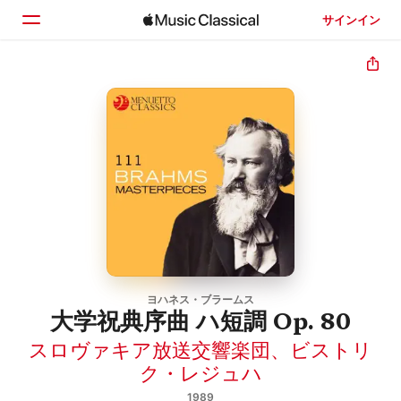
サインイン
ホーム
見つける
検索
ヨハネス・ブラームス
大学祝典序曲 ハ短調 Op. 80
スロヴァキア放送交響楽団
、
ビストリ
ク・レジュハ
1989