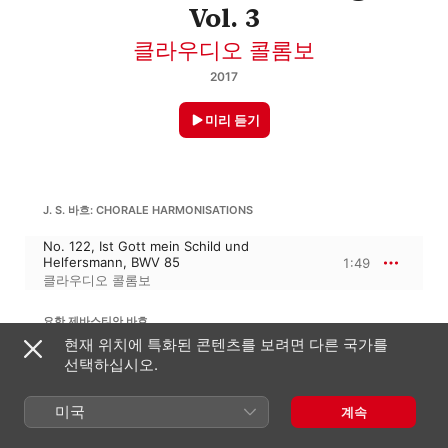
Vol. 3
클라우디오 콜롬보
2017
미리 듣기
J. S. 바흐: CHORALE HARMONISATIONS
No. 122, Ist Gott mein Schild und
Helfersmann, BWV 85
1:49
클라우디오 콜롬보
요한 제바스티안 바흐
이제 모든 숲이 휴식을 취하네, BWV 756
현재 위치에 특화된 콘텐츠를 보려면 다른 국가를
선택하십시오.
No. 123, Helf't mir Gott's Güte preisen,
BWV 28
1:46
클라우디오 콜롬보
미국
계속
요한 제바스티안 바흐