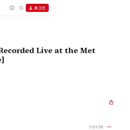
로그인
Recorded Live at the Met
e]
1:51:35