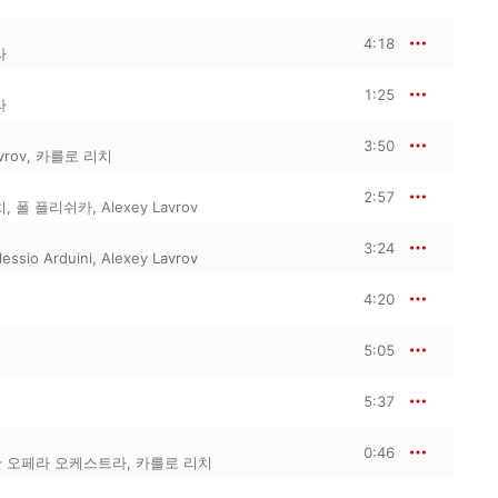
4:18
라
1:25
라
3:50
vrov
,
카를로 리치
2:57
치
,
폴 플리쉬카
,
Alexey Lavrov
3:24
lessio Arduini
,
Alexey Lavrov
4:20
5:05
5:37
0:46
 오페라 오케스트라
,
카를로 리치