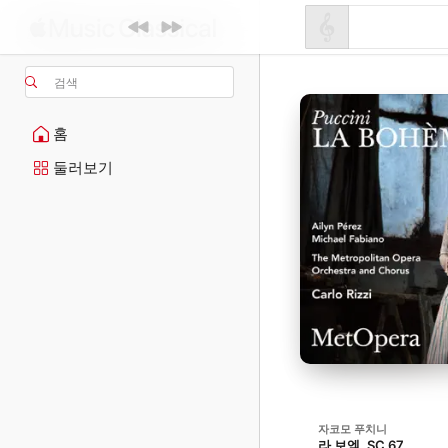
검색
홈
둘러보기
자코모 푸치니
라 보엠, SC 67