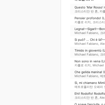
Questo ‘Mar Rosso’ m
크리스티안 반 혼
,
카를
Pensier profondo! (L
카를로 리치
,
크리스티
Legna!—Sigari!—Bord
Michael Fabiano
,
크
Si può? ... Chi è là?
Michael Fabiano
,
Ale
Tímido in gioventù (L
Michael Fabiano
,
크
Non sono in vena (Li
카를로 리치
,
Michael
Che gelida manina! (
Michael Fabiano
,
메
Sì, mi chiamano Mimì
메트로폴리탄 오페라
Ehi! Rodolfo! Rodolfo
크리스티안 반 혼
,
Ale
O soave fanciulla, o 