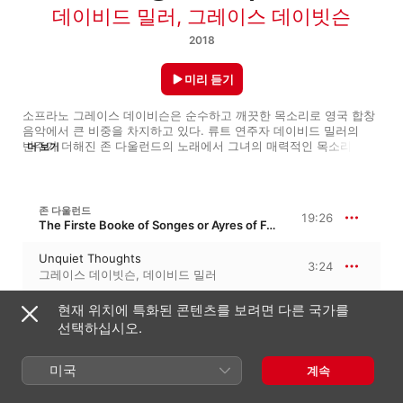
데이비드 밀러
,
그레이스 데이빗슨
2018
미리 듣기
소프라노 그레이스 데이비슨은 순수하고 깨끗한 목소리로 영국 합창 
음악에서 큰 비중을 차지하고 있다. 류트 연주자 데이비드 밀러의 
반주가 더해진 존 다울런드의 노래에서 그녀의 매력적인 목소리가 
더 보기
더욱 빛이 난다. 다울런드의 ‘First Booke of Songes or Ayres’는 
17세기 영국에서 큰 인기를 모았던 가곡집으로, 그 어떤 작곡가도 
그의 화성과 리듬, 대위법과 가사 세팅에 대한 뛰어난 감각을 따라올 
이가 없었다. 데이비슨과 밀러는 신선한 순수함으로 그의 음악에 
존 다울런드
19:26
다가갔으며, ‘Now, Oh Now I Needs Must Part’는 미묘한 감정 
The Firste Booke of Songes or Ayres of Fowre Partes
표현으로 더욱 절절하다. ‘Come, Heavy Sleep’은 차분하며 절제 
있게 연주되었고, ‘Can She Excuse My Wrongs with Virtue’s 
Unquiet Thoughts
3:24
Cloak?’에서는 유연한 리듬의 아름다움을 느낄 수 있다.
그레이스 데이빗슨
,
데이비드 밀러
Who Ever Thinks or Hopes of Love for
현재 위치에 특화된 콘텐츠를 보려면 다른 국가를
Love
2:30
선택하십시오.
데이비드 밀러
,
그레이스 데이빗슨
My Thoughts are Wing'd with Hopes
3:23
미국
계속
그레이스 데이빗슨
,
데이비드 밀러