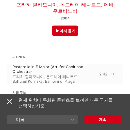
프라하 필하모니아
,
온드레이 레나르드
,
에바
우르바노바
2004
미리 듣기
J. LINEK
Pastorella in F Major (Arr. for Choir and
Orchestra)
2:42
프라하 필하모니아
,
온드레이 레나르드
,
Bohumil Kulínský
,
Bambini di Praga
샤를 구노
20개의 선율 1, ‘1번째 모음집’
현재 위치에 특화된 콘텐츠를 보려면 다른 국가를
Ave Maria (Arr. for Soprano and
선택하십시오.
Orchestra)
3:06
온드레이 레나르드
,
프라하 필하모니아
,
에바
미국
계속
우르바노바