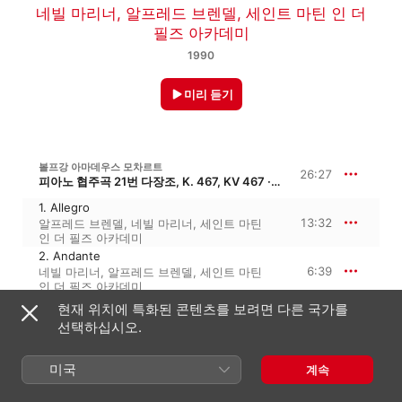
네빌 마리너
,
알프레드 브렌델
,
세인트 마틴 인 더
필즈 아카데미
1990
미리 듣기
볼프강 아마데우스 모차르트
26:27
피아노 협주곡 21번 다장조, K. 467, KV 467 · ‘엘비라 마디간’
1. Allegro
13:32
알프레드 브렌델
,
네빌 마리너
,
세인트 마틴
인 더 필즈 아카데미
2. Andante
6:39
네빌 마리너
,
알프레드 브렌델
,
세인트 마틴
인 더 필즈 아카데미
3. Allegro Vivace Assai
현재 위치에 특화된 콘텐츠를 보려면 다른 국가를
6:16
알프레드 브렌델
,
네빌 마리너
,
세인트 마틴
선택하십시오.
인 더 필즈 아카데미
미국
계속
볼프강 아마데우스 모차르트
30:55
피아노 협주곡 26번 라장조, K. 537, KV 537 · ‘대관식’