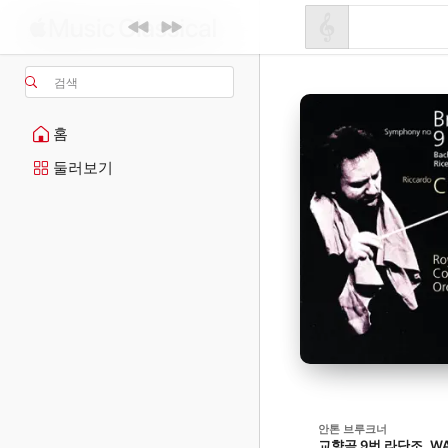
검색
홈
둘러보기
안톤 브루크너
교향곡 9번 라단조, WAB