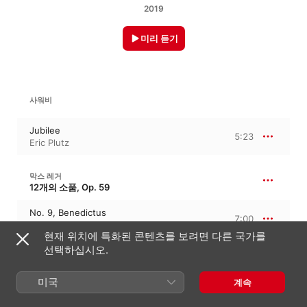
2019
미리 듣기
사워비
Jubilee
5:23
Eric Plutz
막스 레거
12개의 소품, Op. 59
No. 9, Benedictus
7:00
Eric Plutz
현재 위치에 특화된 콘텐츠를 보려면 다른 국가를
선택하십시오.
마르셀 뒤프레
7:42
3개의 서곡과 푸가, Op. 7
미국
계속
I. Prelude
3:48