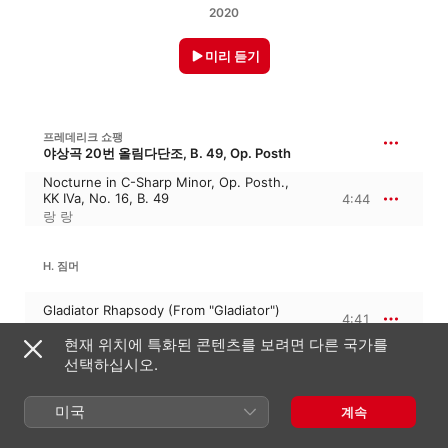
2020
미리 듣기
프레데리크 쇼팽
야상곡 20번 올림다단조, B. 49, Op. Posth
Nocturne in C-Sharp Minor, Op. Posth.,
KK IVa, No. 16, B. 49
4:44
랑 랑
H. 짐머
Gladiator Rhapsody (From "Gladiator")
4:41
랑 랑
현재 위치에 특화된 콘텐츠를 보려면 다른 국가를
선택하십시오.
PAUL MCCARTNEY
죽느냐 사느냐
미국
계속
Live and Let Die (feat. Lang Lang)
3:01