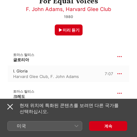
For Equal Voices
F. John Adams
,
Harvard Glee Club
1980
미리 듣기
토마스 탈리스
글로리아
I. Gloria
7:07
Harvard Glee Club
,
F. John Adams
토마스 탈리스
크레도
현재 위치에 특화된 콘텐츠를 보려면 다른 국가를
II. Credo
7:41
선택하십시오.
F. John Adams
,
Harvard Glee Club
미국
계속
토마스 탈리스
Sanctus