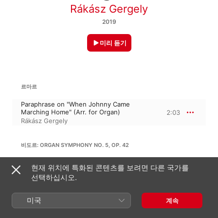
Rákász Gergely
2019
미리 듣기
르마르
Paraphrase on "When Johnny Came
Marching Home" (Arr. for Organ)
2:03
Rákász Gergely
비도르: ORGAN SYMPHONY NO. 5, OP. 42
No. 1 (Arr. for Organ)
현재 위치에 특화된 콘텐츠를 보려면 다른 국가를
11:53
Rákász Gergely
선택하십시오.
미국
계속
Z. 코다이: EPIGRAMS