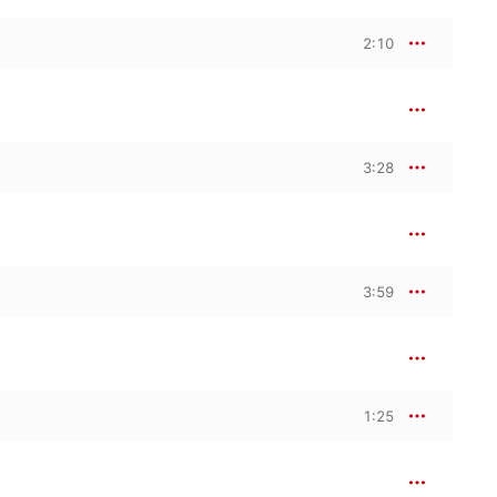
2:10
3:28
3:59
1:25