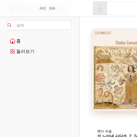
검색
홈
둘러보기
헨리 퍼셀
인 노미네 사단조, Z. 7