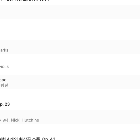
parks
NO. 5
oppo
패링턴
. 23
 커즌)
,
Nicki Hutchins
 4개의 환상곡 소품, Op. 43