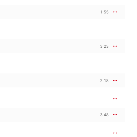
1:55
3:23
2:18
3:48