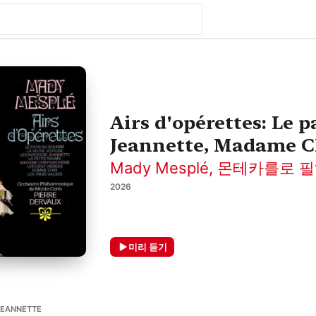
Airs d'opérettes: Le p
Jeannette, Madame Ch
Mady Mesplé
,
몬테카를로 필
2026
미리 듣기
 JEANNETTE