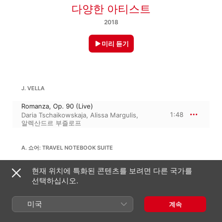
다양한 아티스트
2018
미리 듣기
J. VELLA
Romanza, Op. 90 (Live)
1:48
Daria Tschaikowskaja
,
Alissa Margulis
,
알렉산드르 부즐로프
A. 쇼어: TRAVEL NOTEBOOK SUITE
XII. Farewell Nocturne (Version for Piano
현재 위치에 특화된 콘텐츠를 보려면 다른 국가를
Trio) [Live]
3:36
선택하십시오.
Khachaturian Trio
미국
아르노 바바자니안
계속
피아노 3중주 올림바단조