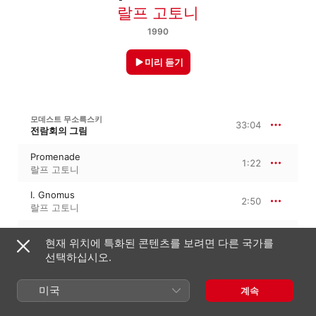
랄프 고토니
1990
미리 듣기
모데스트 무소륵스키
33:04
전람회의 그림
Promenade
1:22
랄프 고토니
I. Gnomus
2:50
랄프 고토니
Promenade
0:59
현재 위치에 특화된 콘텐츠를 보려면 다른 국가를
랄프 고토니
선택하십시오.
II. Old Castle
4:28
랄프 고토니
미국
계속
Promenade
0:32