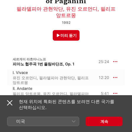
of Paganini
필라델피아 관현악단
,
유진 오르먼디
,
필리프
앙트르몽
1992
미리 듣기
세르게이 라흐마니노프
25:24
피아노 협주곡 1번 올림바단조, Op. 1
I. Vivace
12:20
유진 오르먼디
,
필라델피아 관현악단
,
필리프
앙트르몽
II. Andante
5:41
필리프 앙트르몽
,
유진 오르먼디
,
필라델피아
관현악단
현재 위치에 특화된 콘텐츠를 보려면 다른 국가를
III. Allegro Vivace
선택하십시오.
7:22
필리프 앙트르몽
,
필라델피아 관현악단
,
유진
오르먼디
미국
계속
세르게이 라흐마니노프
25:44
피아노 협주곡 4번 사단조, Op. 40