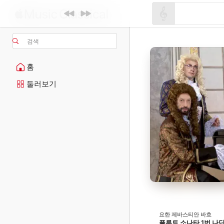
검색
홈
둘러보기
요한 제바스티안 바흐
플루트 소나타 1번 나단조