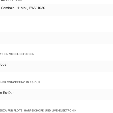
d Cembalo, H-Moll, BWV 1030
T EIN VOGEL GEFLOGEN
logen
CHER CONCERTINO IN ES-DUR
in Es-Dur
ENZA FÜR FLÖTE, HARPSICHORD UND LIVE-ELEKTRONIK