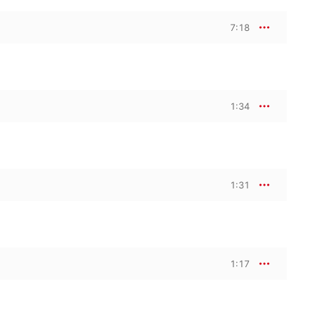
7:18
1:34
1:31
1:17