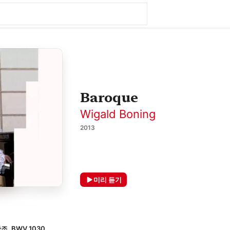
Baroque
Wigald Boning
2013
미리 듣기
, BWV 1030