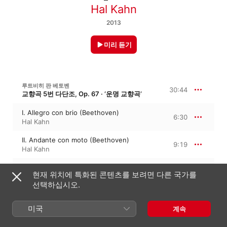
Hal Kahn
2013
미리 듣기
루트비히 판 베토벤
30:44
교향곡 5번 다단조, Op. 67 · ‘운명 교향곡’
I. Allegro con brio (Beethoven)
6:30
Hal Kahn
II. Andante con moto (Beethoven)
9:19
Hal Kahn
III. Allegro - IV. Allegro (Beethoven)
14:54
현재 위치에 특화된 콘텐츠를 보려면 다른 국가를
Hal Kahn
선택하십시오.
미국
계속
2013년 6월 14일

3개 트랙 · 30분
