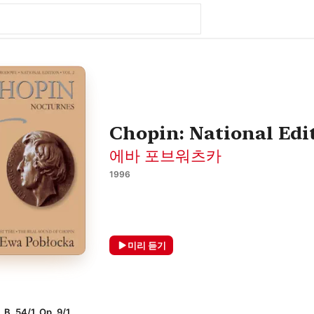
Chopin: National Edit
에바 포브워츠카
1996
미리 듣기
 54/1, Op. 9/1