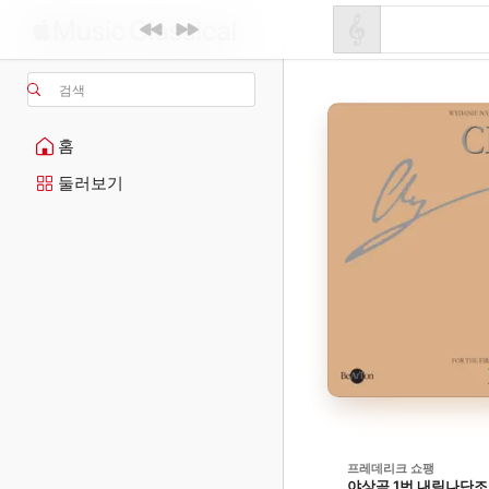
검색
홈
둘러보기
프레데리크 쇼팽
야상곡 1번 내림나단조, B.