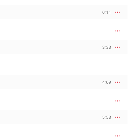
6:11
3:33
4:09
5:53