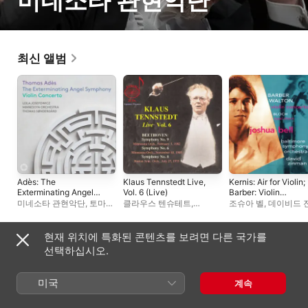
미네소타 관현악단
최신 앨범
Adès: The
Klaus Tennstedt Live,
Kernis: Air for Violin;
Exterminating Angel
Vol. 6 (Live)
Barber: Violin
Symphony & Violin
Concerto; Bloch: Ba
미네소타 관현악단
,
토마스
클라우스 텐슈테트
,
조슈아 벨
,
데이비드 
Concerto
Shem; Walton: Violin
쇤데르가르드
,
레일라
미네소타 관현악단
,
보스턴
볼티모어 심포니
Concerto
요세포비치
심포니 오케스트라
오케스트라
현재 위치에 특화된 콘텐츠를 보려면 다른 국가를
플레이리스트
선택하십시오.
미국
계속