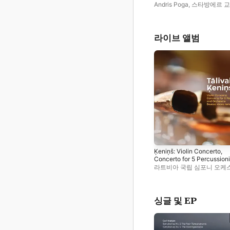
Andris Poga
,
스타방에르 
라이브 앨범
Ķeniņš: Violin Concerto,
Concerto for 5 Percussioni
& Orchestra & Beatae voc
라트비아 국립 심포니 오케
tenebrae
Andris Poga
싱글 및 EP