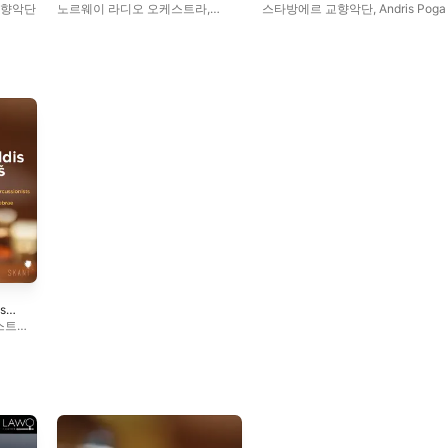
Ulvo
Symphony No. 4 "The
교향악단
노르웨이 라디오 오케스트라
,
스타방에르 교향악단
,
Andris Poga
Inextinguishable"
스타방에르 교향악단
,
오슬로
필하모닉 오케스트라
,
Jeri Lynne
Johnson
,
바실리 페트렌코
,
Andris
Poga
,
베르겐 필하모니 관현악단
,
에드워드 가드너
sts
es
스트라
,