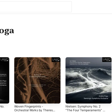
Poga
No.
Woven Fingerprints -
Nielsen: Symphony No. 2
Orchestral Works by Therese
"The Four Temperaments" &