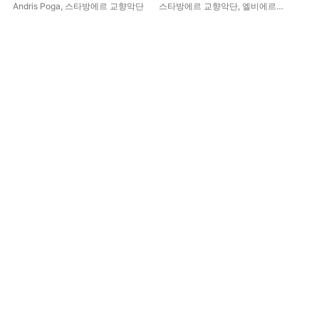
IV. Allegro sanguineo -
Works
Andris Poga
,
스타방에르 교향악단
스타방에르 교향악단
,
엘비에르그
쾰른
Single
헴싱
,
Andris Poga
,
우 웨이
에