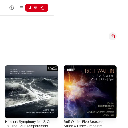
로그인
Nielsen: Symphony No. 2, Op.
Rolf Wallin: Five Seasons,
Wei
16 "The Four Temperaments":
Stride & Other Orchestral
Con