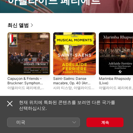
아델라이드 페리에르
최신 앨범
Capuçon & Friends –
Saint-Saëns: Danse
Marimba Rhapsody
Bruckner: Symphony
macabre, Op. 40 (Arr.
(Live)
No. 7 in E Major
Ferrière for Marimba
아델라이드 페리에르
,
사라 티스망
,
아델라이드
아델라이드 페리에르
,
(Chamber Version)
and Piano) [Musical
율리아 하겐
,
제라르 코세
,
페리에르
Orchestre Dijon
Moments] - Single
기욤 벨롬
,
알로이스 포슈
,
Bourgogne
,
조셉 바
르노 카퓌송
,
다니엘
현재 위치에 특화된 콘텐츠를 보려면 다른 국가를
오텐자머
,
다비드 게리에
,
라이브 앨범
선택하십시오.
크리스토프 콘즈
미국
계속