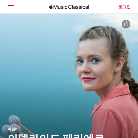
로그인
홈
둘러보기
검색
마림바