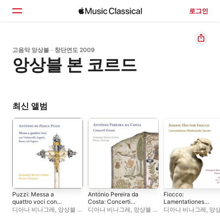
로그인
홈
고음악 앙상블 · 창단연도 2009
앙상블 본 코르드
둘러보기
검색
최신 앨범
Puzzi: Messa a
António Pereira da
Fiocco:
quattro voci con
Costa: Concerti
Lamentationes
Violoncelli, Fagotti,
Grossi
Hebdomadæ
디아나 비나그레
,
앙상블 본
디아나 비나그레
,
앙상블 본
디아나 비나그레
,
앙상
Basso, ed Organo
Sanctæ
코르드
코르드
코르드