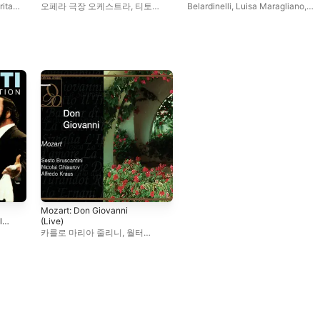
ita
오페라 극장 오케스트라
,
티토
Belardinelli
,
Luisa Maragliano
,
라
,
고비
,
가브리엘레 산티니
밀라노 RAI 국립 심포니
아라갈
오케스트라
Mozart: Don Giovanni
(Live)
카를로 마리아 줄리니
,
월터
바도
,
모나케시
,
세스토 브루스칸티니
,
군둘라 야노비츠
,
RAI Symphony
티
,
Chorus of Rome
,
Dimitri Petkov
,
극장
알프레도 크라우스
,
RAI
Symphony Orchestra of Rome
,
니콜라이 기아우로프
,
세나 유리낙
,
Olivera Miliakovic