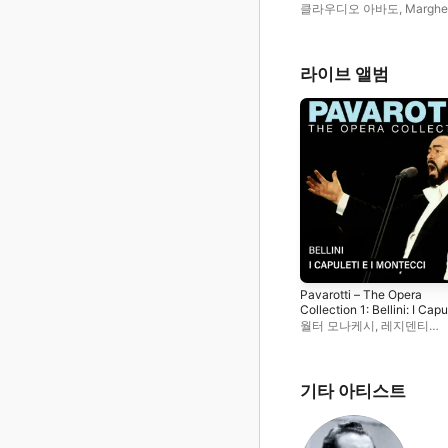
클라우디오 아바도
,
Margher
Rinaldi
,
레지덴티 오케스트
루치아노 파바로티
,
자코모 
라이브 앨범
Pavarotti – The Opera
Collection 1: Bellini: I Capuleti
e I Montecchi (Live in
월터 모나케시
,
레지덴티
Amsterdam, 1966)
오케스트라
,
클라우디오 아
Margherita Rinaldi
,
니콜라
자카리아
,
루치아노 파바로
자코모 아라갈
,
볼로냐 시립
기타 아티스트
합창단