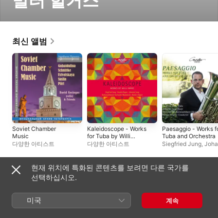
발터 힐거스
최신 앨범
Soviet Chamber
Kaleidoscope - Works
Paesaggio - Works f
Music
for Tuba by Willi
Tuba and Orchestra
März
다양한 아티스트
다양한 아티스트
Siegfried Jung
,
Joha
Jung
,
Orchester des
Nationaltheater
Mannheim
,
발터 힐
현재 위치에 특화된 콘텐츠를 보려면 다른 국가를
자주 협연하는 아티스트
선택하십시오.
미국
계속