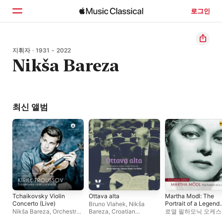
로그인
홈
지휘자 · 1931 - 2022
Nikša Bareza
둘러보기
검색
최신 앨범
Tchaikovsky Violin
Ottava alta
Martha Modl: The
Concerto (Live)
Portrait of a Legend
Bruno Vlahek
,
Nikša
(1950-1982)
Nikša Bareza
,
Orchestra
Bareza
,
Croatian
로열 필하모닉 오케
della Fondazione Teatro
Radiotelevision
Wurttemberg State