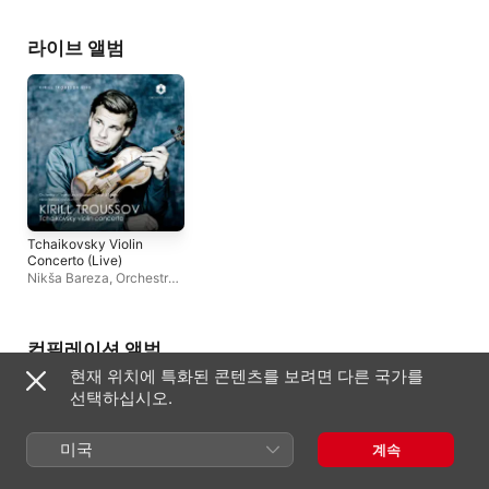
Lirico Giuseppe Verdi di
Symphony Orchestra
,
Theatre Orchestra
Trieste
,
키릴 트루소프
Goran Končar
Stuttgart
,
요제프
카일베르트
,
미하엘
라이브 앨범
라우하이젠
,
하인리히
홀라이저
,
바이로이트
페스티벌 오케스트라
,
Orchestre Symphon
de Vichy
,
페르디난트
라이트너
,
밤베르크
교향악단
,
RIAS Sym
Orchestra
,
조르주
세바스티앙
,
뮌헨 바
국립 오페라 합창단
,
구스타프 나이틀링거
,
루드비히 주트하우스
Tchaikovsky Violin
뫼들
,
베를린 슈타츠
Concerto (Live)
헤르타 퇴퍼
,
Nikša
Nikša Bareza
,
Orchestra
Bareza
,
그레이스 호
della Fondazione Teatro
오트마 슈이트너
,
Sou
Lirico Giuseppe Verdi di
West German Radio
Trieste
,
키릴 트루소프
Symphony Orchestr
컴필레이션 앨범
요제프 그라인들
,
Gra
Opera Chorus
,
라인
현재 위치에 특화된 콘텐츠를 보려면 다른 국가를
페터스
선택하십시오.
미국
계속