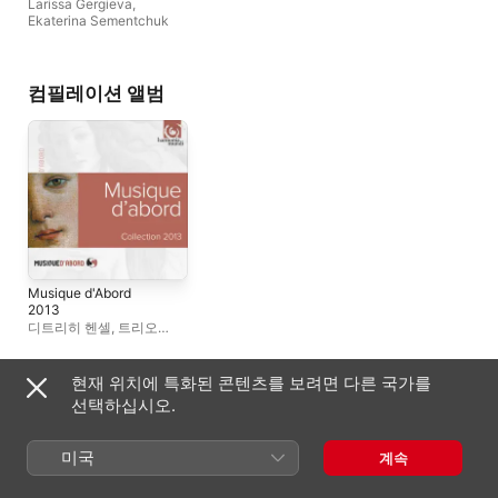
Larissa Gergieva
,
Ekaterina Sementchuk
컴필레이션 앨범
Musique d'Abord
2013
디트리히 헨셀
,
트리오
반더러
,
프랭크 브렐리
,
Ekaterina Sementchuk
현재 위치에 특화된 콘텐츠를 보려면 다른 국가를
자주 협연하는 아티스트
선택하십시오.
미국
계속